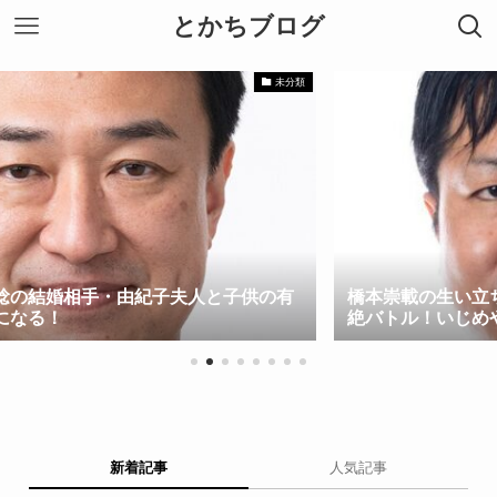
とかちブログ
未分類
夫人と子供の有
橋本崇載の生い立ち！結婚生活と離婚裁
絶バトル！いじめや転校の幼少期！
新着記事
人気記事