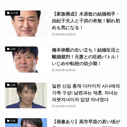
【家族構成】木原稔の結婚相手・
未分類
由紀子夫人と子供の有無！馴れ初
めも気になる！
2025年10月5日
橋本崇載の生い立ち！結婚生活と
話題
離婚裁判！元妻との壮絶バトル！
いじめや転校の幼少期！
2025年10月5日
일본 신임 총재 다카이치 사나에의
話題
가족 구성! 남편과는 재혼, 자녀는
의붓자녀이자 입양 자녀였다
2025年10月5日
【画像あり】高市早苗の若い頃が
話題