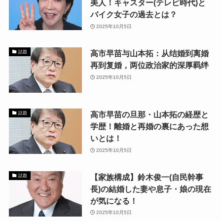
美人！キャスター(テレビ時代)と
バイク女子の過去とは？
2025年10月5日
高市早苗与山本拓：从结婚到离婚
話題
再到复婚，两位政治家的深厚羁绊
2025年10月5日
高市早苗の旦那・山本拓の経歴と
話題
学歴！離婚と再婚の裏にあった想
いとは！
2025年10月5日
【家族構成】鈴木俊一(自民幹事
話題
長)の結婚した妻や息子・娘の現在
が気になる！
2025年10月5日